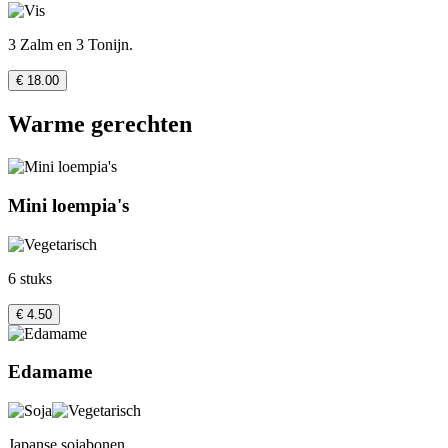
3 Zalm en 3 Tonijn.
€ 18.00
Warme gerechten
Mini loempia's
6 stuks
€ 4.50
Edamame
Japanse sojabonen